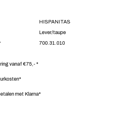
HISPANITAS
Lever/taupe
r
700.31.010
ering vanaf €75,- *
ourkosten*
etalen met Klarna*