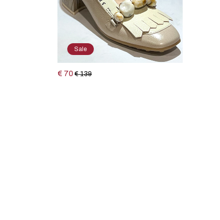
Sale
€ 70
€ 139