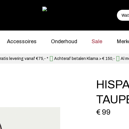
Accessoires
Onderhoud
Sale
Merk
atis levering vanaf €75,- *
Achteraf betalen Klarna > € 150,-
Al m
HISPA
TAUP
€ 99