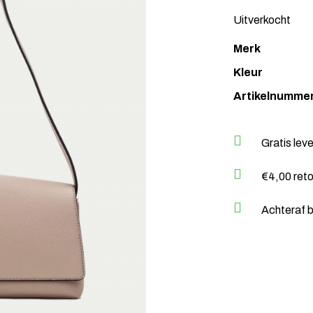
Uitverkocht
Merk
Kleur
Artikelnumme
Gratis lev
€4,00 ret
Achteraf b