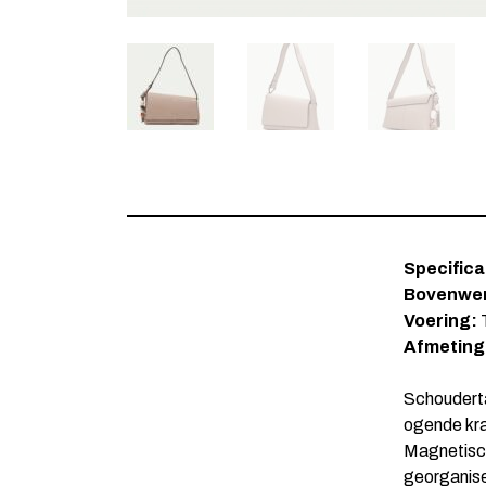
Specifica
Bovenwer
Voering:
T
Afmeting
Schouderta
ogende kra
Magnetisch
georganise