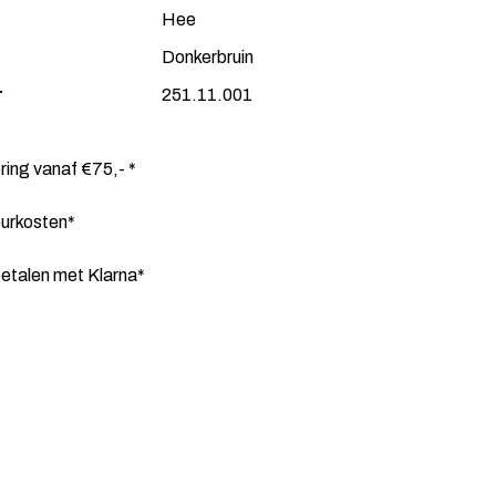
Hee
Donkerbruin
r
251.11.001
ering vanaf €75,- *
ourkosten*
etalen met Klarna*