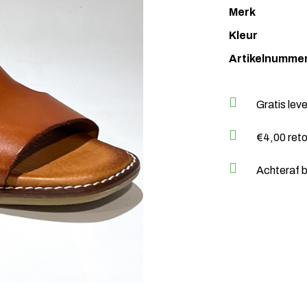
Merk
Kleur
Artikelnumme
Gratis lev
€4,00 ret
Achteraf b