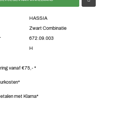
HASSIA
Zwart Combinatie
r
672.09.003
H
ering vanaf €75,- *
ourkosten*
etalen met Klarna*