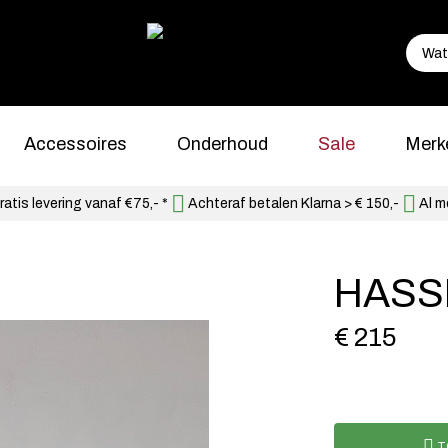
Accessoires
Onderhoud
Sale
Merk
atis levering vanaf €75,- *
Achteraf betalen Klarna > € 150,-
Al m
HASSI
€ 215
T