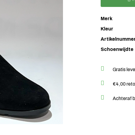
Merk
Kleur
Artikelnumme
Schoenwijdte
Gratis lev
€4,00 ret
Achteraf b