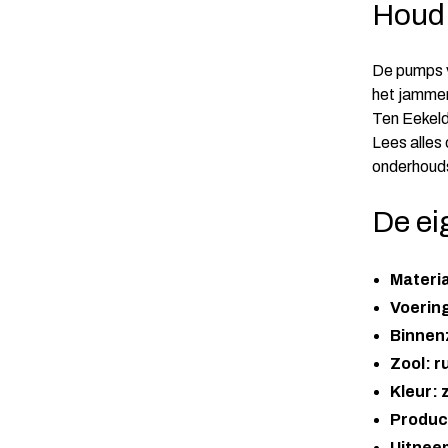
Houd
De pumps va
het jammer
Ten Eekeld
Lees alles
onderhoud
De ei
Materi
Voering
Binnenz
Zool: r
Kleur: 
Produc
Uitnee