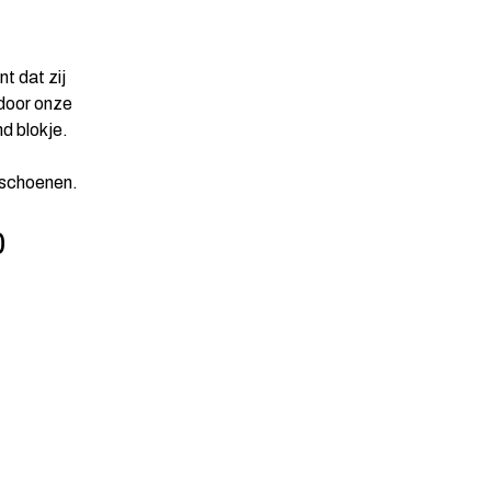
t dat zij
 door onze
d blokje.
n schoenen.
0