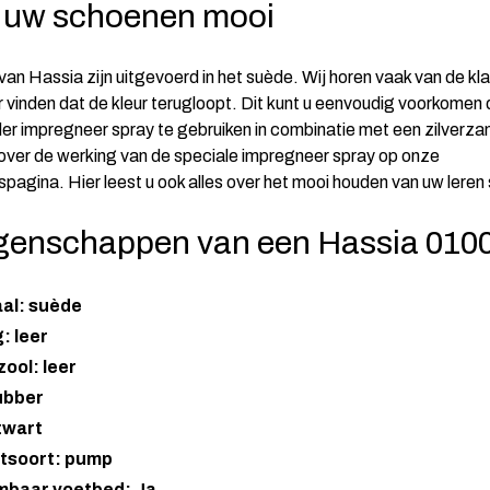
 uw schoenen mooi
n Hassia zijn uitgevoerd in het suède. Wij horen vaak van de klan
 vinden dat de kleur terugloopt. Dit kunt u eenvoudig voorkomen
er impregneer spray te gebruiken in combinatie met een zilverzan
 over de werking van de speciale impregneer spray op onze
spagina
. Hier leest u ook alles over het mooi houden van uw lere
genschappen van een Hassia 010
aal: suède
: leer
ool: leer
ubber
zwart
tsoort: pump
mbaar voetbed: Ja