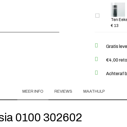
Ten Eeke
€ 13
Gratis lev
€4,00 ret
Achteraf b
MEER INFO
REVIEWS
MAATHULP
sia 0100 302602