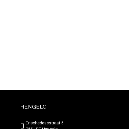
HENGELO
Enschedesestraat 5