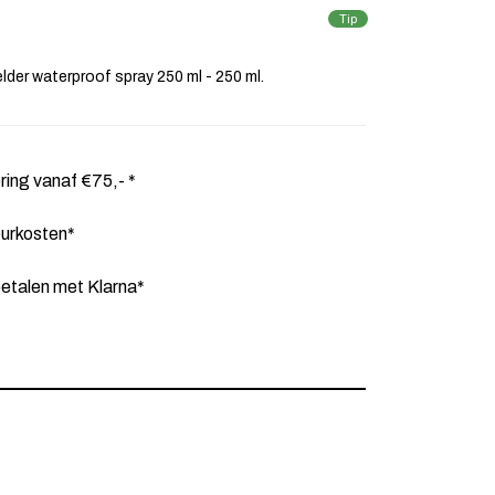
Tip
lder waterproof spray 250 ml - 250 ml.
ering vanaf €75,- *
ourkosten*
etalen met Klarna*