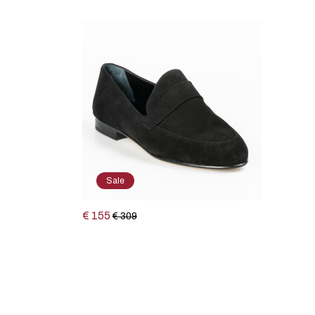
Sale
€ 155
€ 309