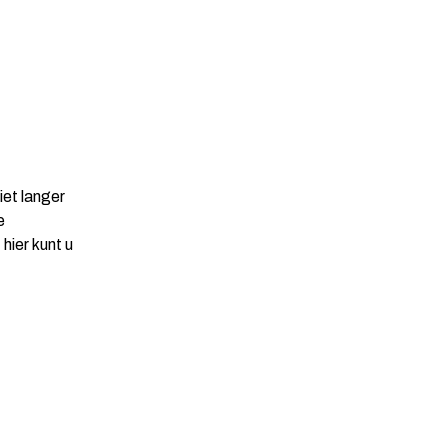
iet langer
e
hier kunt u