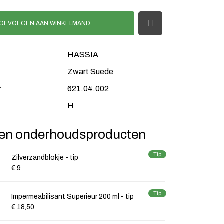
OEVOEGEN AAN WINKELMAND
HASSIA
Zwart Suede
r
621.04.002
H
en onderhoudsproducten
Tip
Zilverzandblokje - tip
€ 9
Tip
Impermeabilisant Superieur 200 ml - tip
€ 18,50