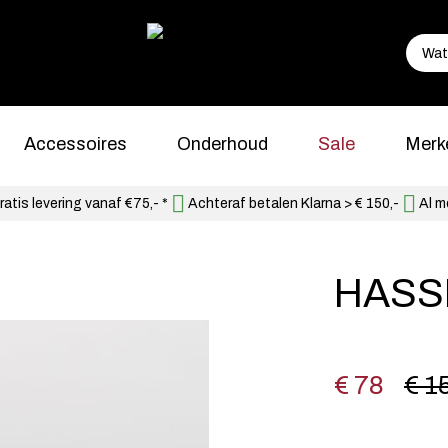
Accessoires
Onderhoud
Sale
Merk
atis levering vanaf €75,- *
Achteraf betalen Klarna > € 150,-
Al m
HASSI
€ 78
€ 1