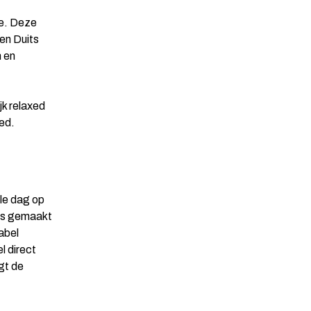
de. Deze
en Duits
m en
jk relaxed
ed.
le dag op
 is gemaakt
abel
l direct
gt de