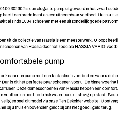
0100 302602 is een elegante pump uitgevoerd in het zwart suè
 heeft een brede leest en een uitneembaar voetbed. Hassia is e
akt al sinds 1884 schoenen met een uitzonderlijk goede pasvor
en uit de collectie van Hassia is een meesterwerk. U loopt heerli
ar schoenen van Hassia door het speciale HASSIA VARIO-voetb
comfortabele pump
zoek naar een pump met een fantastisch voetbed en waar u de he
? Dan is dit het perfecte paar schoenen voor u. De binnenvoering
kalfsleer. Deze damesschoenen van Hassia hebben een comfort
r voetbed en een brede hak waardoor u er stevig op staat. Beste
 veilig en snel dit model via onze Ten Eekelder website. U ontvan
el bij u thuis en bovendien geldt bij ons niet goed=geld terug.