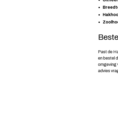
Breedte
Hakhoo
Zoolho
Beste
Past de Ha
en bestel 
omgeving v
advies vra