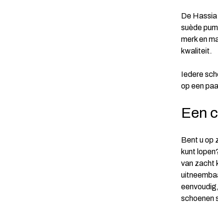
De Hassia 
suède pump
merk en ma
kwaliteit.
Iedere scho
op een pa
Een 
Bent u op 
kunt lopen
van zacht 
uitneembaa
eenvoudig,
schoenen sn