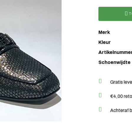
T
Merk
Kleur
Artikelnumme
Schoenwijdte
Gratis lev
€4,00 ret
Achteraf b