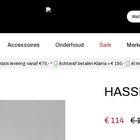
Accessoires
Onderhoud
Sale
Merk
atis levering vanaf €75,- *
Achteraf betalen Klarna > € 150,-
Al m
HASSI
€ 114
€ 