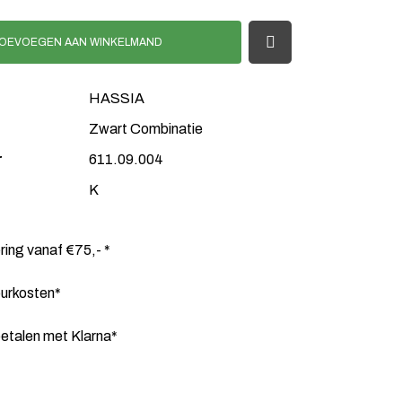
OEVOEGEN AAN WINKELMAND
HASSIA
Zwart Combinatie
r
611.09.004
K
ering vanaf €75,- *
ourkosten*
etalen met Klarna*