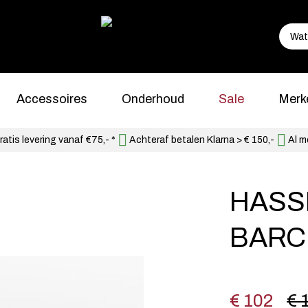
Accessoires
Onderhoud
Sale
Merk
atis levering vanaf €75,- *
Achteraf betalen Klarna > € 150,-
Al m
HASSI
BARC
€ 102
€ 