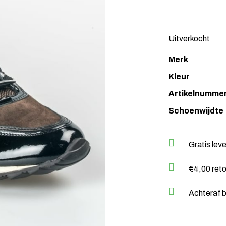
Uitverkocht
Merk
Kleur
Artikelnumme
Schoenwijdte
Gratis lev
€4,00 ret
Achteraf b