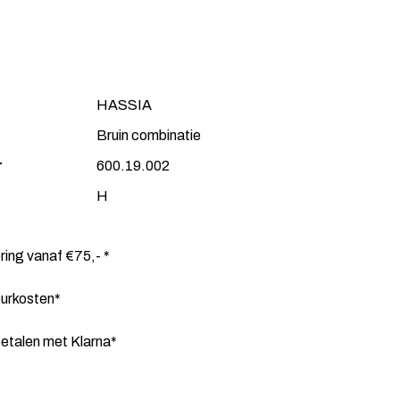
HASSIA
Bruin combinatie
r
600.19.002
H
ering vanaf €75,- *
ourkosten*
etalen met Klarna*