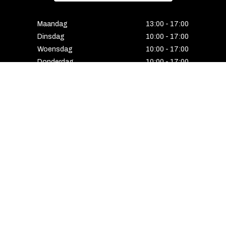
Maandag
13:00 - 17:00
Dinsdag
10:00 - 17:00
Woensdag
10:00 - 17:00
Donderdag
10:00 - 17:00
Vrijdag
10:00 - 17:00
Zaterdag
10:00 - 17:00
Gesloten
HENGELO
Enschedesestraat 5
7551 EE Hengelo
074 291 24 53
Maandag
13:00 - 18:00