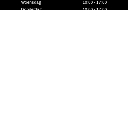
Woensdag
10:00 - 17:00
Donderdag
10:00 - 17:00
Vrijdag
10:00 - 17:00
Zaterdag
10:00 - 17:00
Gesloten
HENGELO
Enschedesestraat 5
7551 EE Hengelo
074 291 24 53
Maandag
13:00 - 18:00
Dinsdag
10:00 - 18:00
Woensdag
10:00 - 18:00
Donderdag
10:00 - 21:00
Vrijdag
10:00 - 18:00