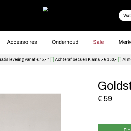
Accessoires
Onderhoud
Sale
Merk
atis levering vanaf €75,- *
Achteraf betalen Klarna > € 150,-
Al m
Golds
€ 59
T