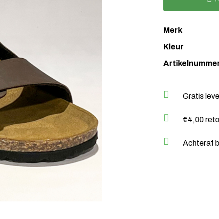
Merk
Kleur
Artikelnumme
Gratis lev
€4,00 ret
Achteraf b