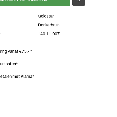
Goldstar
Donkerbruin
r
140.11.007
ering vanaf €75,- *
ourkosten*
etalen met Klarna*