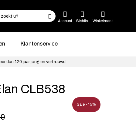
Account
Wishlist
Winkelmand
en
Klantenservice
eer dan 120 jaar jong en vertrouwd
Elan CLB538
Sale -45%
10