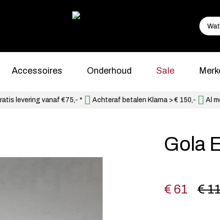
Accessoires
Onderhoud
Sale
Merk
atis levering vanaf €75,- *
Achteraf betalen Klarna > € 150,-
Al m
Gola 
€ 61
€ 1