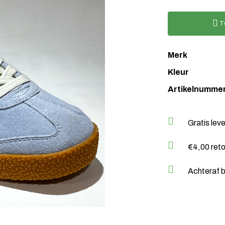
T
Merk
Kleur
Artikelnumme
Gratis lev
€4,00 ret
Achteraf b