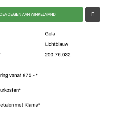
OEVOEGEN AAN WINKELMAND
Gola
Lichtblauw
r
200.76.032
ering vanaf €75,- *
ourkosten*
etalen met Klarna*