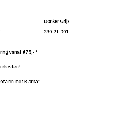
Donker Grijs
r
330.21.001
ering vanaf €75,- *
ourkosten*
etalen met Klarna*