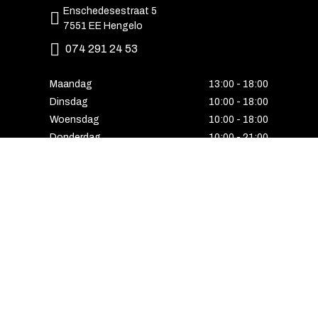
Enschedesestraat 5
7551 EE Hengelo
074 291 24 53
Maandag
13:00 - 18:00
Dinsdag
10:00 - 18:00
Woensdag
10:00 - 18:00
Donderdag
10:00 - 21:00
Vrijdag
10:00 - 18:00
Zaterdag
10:00 - 17:00
Zondag
Laatste van de maand geopend
E-MAIL VOORDEEL ONTVANGEN?
Schrijf u in voor onze nieuwsbrief en ontvang