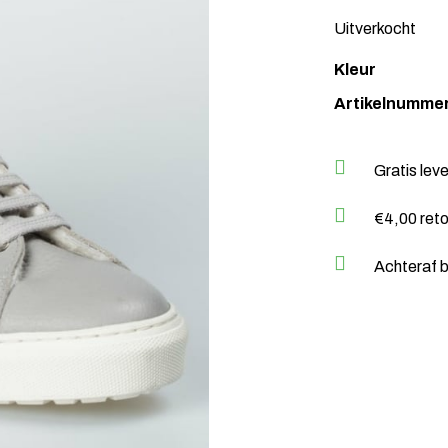
Uitverkocht
Kleur
Artikelnumme
Gratis lev
€4,00 ret
Achteraf b