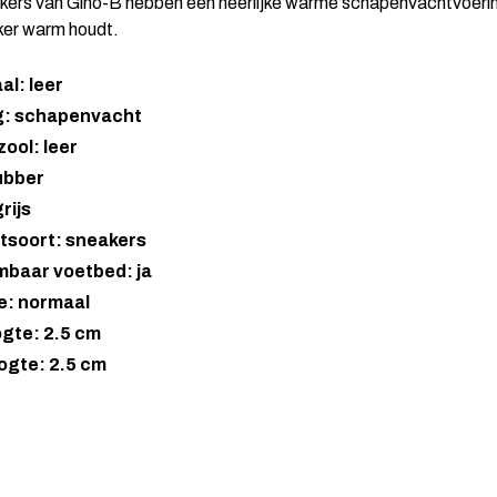
ers van Gino-B hebben een heerlijke warme schapenvachtvoerin
ker warm houdt.
al: leer
g: schapenvacht
ool: leer
ubber
rijs
tsoort: sneakers
mbaar voetbed: ja
e: normaal
gte: 2.5 cm
ogte: 2.5 cm