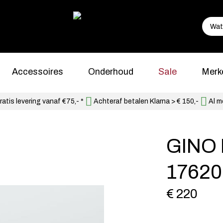
Accessoires
Onderhoud
Sale
Merk
atis levering vanaf €75,- *
Achteraf betalen Klarna > € 150,-
Al m
GINO
17620
€ 220