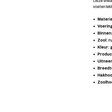
Deze sneak
voeten lek
Materia
Voerin
Binnenz
Zool: r
Kleur: g
Produc
Uitnee
Breedt
Hakhoo
Zoolho