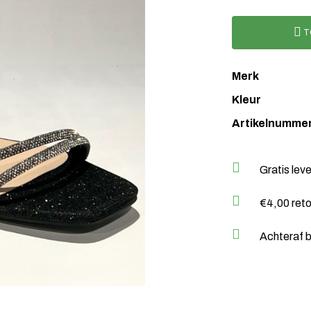
T
Merk
Kleur
Artikelnumme
Gratis lev
€4,00 ret
Achteraf b