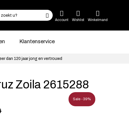
Account
Wishlist
Winkelmand
en
Klantenservice
eer dan 120 jaar jong en vertrouwd
ruz Zoila 2615288
Sale -39%
9