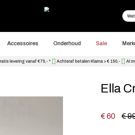
Accessoires
Onderhoud
Sale
Merk
atis levering vanaf €75,- *
Achteraf betalen Klarna > € 150,-
Al m
Ella C
€ 60
€ 9