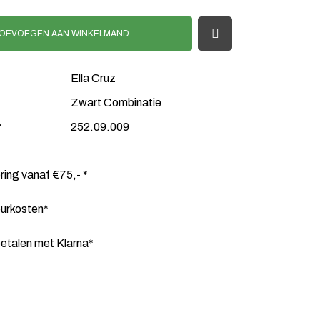
OEVOEGEN AAN WINKELMAND
Ella Cruz
Zwart Combinatie
r
252.09.009
ering vanaf €75,- *
ourkosten*
etalen met Klarna*