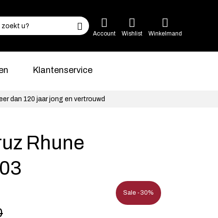
Account
Wishlist
Winkelmand
en
Klantenservice
eer dan 120 jaar jong en vertrouwd
Cruz Rhune
03
Sale -30%
0