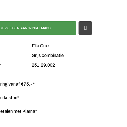
OEVOEGEN AAN WINKELMAND
Ella Cruz
Grijs combinatie
r
251.29.002
ering vanaf €75,- *
ourkosten*
etalen met Klarna*