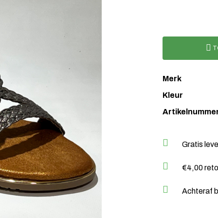
T
Merk
Kleur
Artikelnumme
Gratis lev
€4,00 ret
Achteraf b