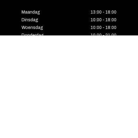
Maandag
13:00 - 18:00
Dinsdag
10:00 - 18:00
Woensdag
10:00 - 18:00
Donderdag
10:00 - 21:00
Vrijdag
10:00 - 18:00
Zaterdag
10:00 - 17:00
Zondag
Laatste van de maand geopend
E-MAIL VOORDEEL ONTVANGEN?
Schrijf u in voor onze nieuwsbrief en ontvang
als eerste alle interessante aanbiedingen