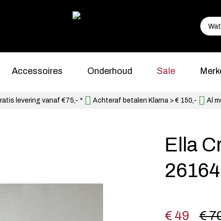
Accessoires
Onderhoud
Sale
Merk
atis levering vanaf €75,- *
Achteraf betalen Klarna > € 150,-
Al m
Ella 
26164
€ 49
€ 7