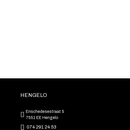
HENGELO
Enschedesestraat 5
7551 EE Hengelo
074 291 24 53