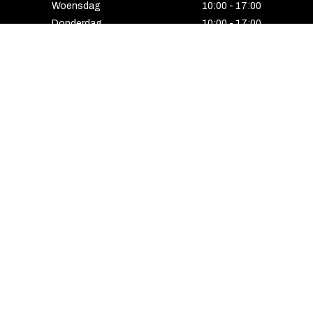
Woensdag
10:00 - 17:00
Donderdag
10:00 - 17:00
Vrijdag
10:00 - 17:00
Zaterdag
10:00 - 17:00
Gesloten
HENGELO
Enschedesestraat 5
7551 EE Hengelo
074 291 24 53
Maandag
13:00 - 18:00
Dinsdag
10:00 - 18:00
Woensdag
10:00 - 18:00
Donderdag
10:00 - 21:00
Vrijdag
10:00 - 18:00