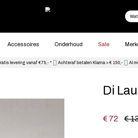
Accessoires
Onderhoud
Sale
Merk
atis levering vanaf €75,- *
Achteraf betalen Klarna > € 150,-
Al m
Di La
€ 72
€ 1