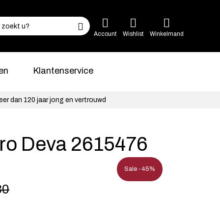
Account
Wishlist
Winkelmand
en
Klantenservice
eer dan 120 jaar jong en vertrouwd
uro Deva 2615476
Sale -45%
30