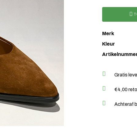
T
Merk
Kleur
Artikelnumme
Gratis lev
€4,00 ret
Achteraf b