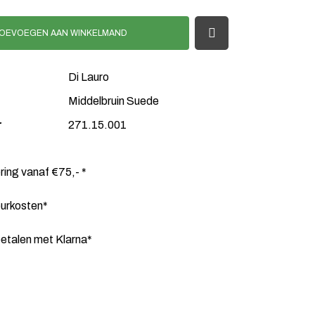
OEVOEGEN AAN WINKELMAND
Di Lauro
Middelbruin Suede
r
271.15.001
ering vanaf €75,- *
ourkosten*
etalen met Klarna*