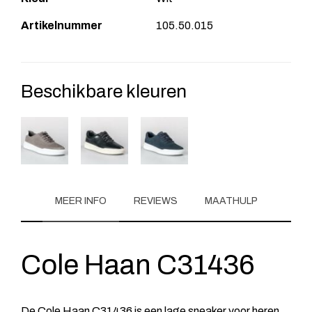
Artikelnummer
105.50.015
Beschikbare kleuren
MEER INFO
REVIEWS
MAATHULP
Cole Haan C31436
De Cole Haan C31436 is een lage sneaker voor heren