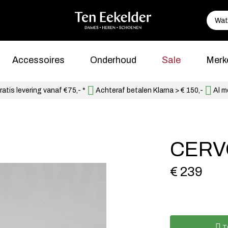
Accessoires
Onderhoud
Sale
Merk
atis levering vanaf €75,- *
Achteraf betalen Klarna > € 150,-
Al m
CERV
€ 239
T