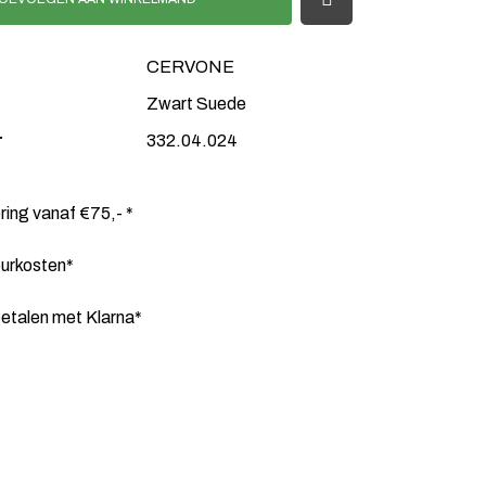
CERVONE
Zwart Suede
r
332.04.024
ering vanaf €75,- *
ourkosten*
etalen met Klarna*