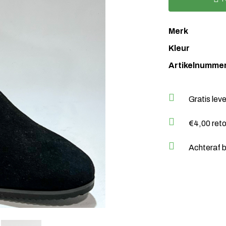
Merk
Kleur
Artikelnumme
Gratis lev
€4,00 ret
Achteraf b