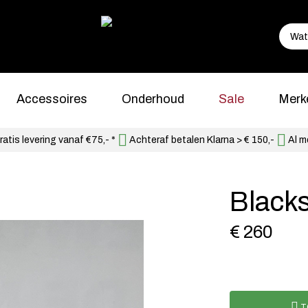
Accessoires
Onderhoud
Sale
Merk
atis levering vanaf €75,- *
Achteraf betalen Klarna > € 150,-
Al m
Black
€ 260
T