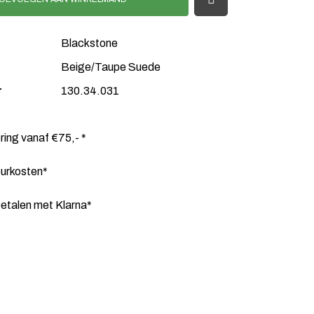
Blackstone
Beige/Taupe Suede
r
130.34.031
ering vanaf €75,- *
ourkosten*
etalen met Klarna*