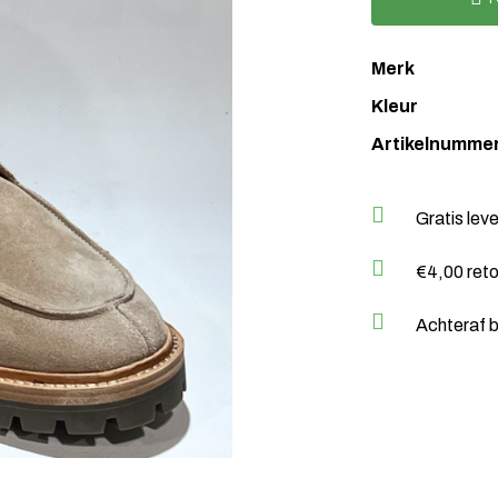
Merk
Kleur
Artikelnumme
Gratis lev
€4,00 ret
Achteraf b