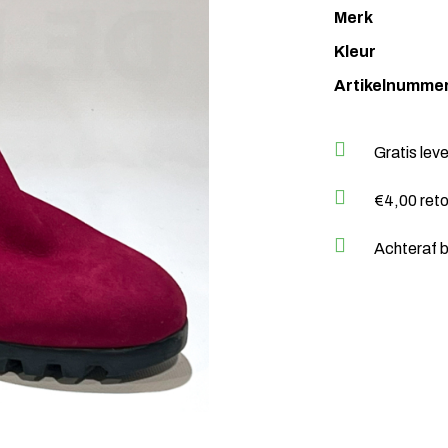
Merk
Kleur
Artikelnumme
Gratis lev
€4,00 ret
Achteraf b