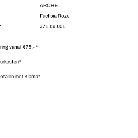
ARCHE
Fuchsia Roze
r
371.68.001
ering vanaf €75,- *
ourkosten*
etalen met Klarna*